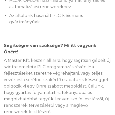
PLC-k, OPLC-k használata folyamatirányítási és
automatizálási rendszerekhez
Az általunk használt PLC-k Siemens
gyártmányúak
Segítségre van szüksége? Mi itt vagyunk
Önért!
A Master Kft. készen áll arra, hogy segítsen gépeit új
szintre emelni a PLC programozás révén. Ha
fejlesztéseket szeretne végrehajtani, vagy teljes
vezérlést cserélne, szakértő csapatunk készséggel
dolgozik ki egy Önre szabott megoldást. Célunk,
hogy gyártási folyamatait hatékonyabbá és
megbízhatóbbá tegyük, legyen szó fejlesztésről, új
rendszerek tervezéséről vagy a meglévő
rendszerek frissítéséről.