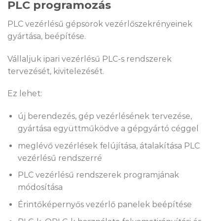
PLC programozás
PLC vezérlésű gépsorok vezérlőszekrényeinek
gyártása, beépítése.
Vállaljuk ipari vezérlésű PLC-s rendszerek
tervezését, kivitelezését.
Ez lehet:
új berendezés, gép vezérlésének tervezése,
gyártása együttműködve a gépgyártó céggel
meglévő vezérlések felújítása, átalakítása PLC
vezérlésű rendszerré
PLC vezérlésű rendszerek programjának
módosítása
Érintőképernyős vezérlő panelek beépítése